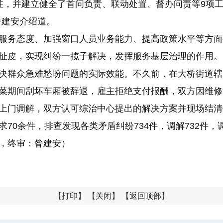
驻，并建立健全了首问负责、联动处置、督办问责等9项工
昝建安介绍道。
服务态度、加强窗口人员业务能力、提高政策水平等方面
扯皮，实现纠纷一揽子解决，发挥服务基层治理的作用。
决群众急难愁盼问题的实际效能。不久前，在大桥街道辖
菜期间刮坏车厢被辞退，雇主拒绝支付报酬，双方因维修
上门调解，双方认可综治中心提出的解决方案并现场结清
0余件，排查发现各类矛盾纠纷734件，调解732件，调
，终审：昝建安）
【
打印
】 【
关闭
】 【
返回顶部
】